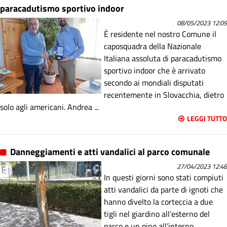
paracadutismo sportivo indoor
08/05/2023 12:09
È residente nel nostro Comune il
caposquadra della Nazionale
Italiana assoluta di paracadutismo
sportivo indoor che è arrivato
secondo ai mondiali disputati
recentemente in Slovacchia, dietro
solo agli americani. Andrea ...
LEGGI TUTTO
Danneggiamenti e atti vandalici al parco comunale
27/04/2023 12:48
In questi giorni sono stati compiuti
atti vandalici da parte di ignoti che
hanno divelto la corteccia a due
tigli nel giardino all’esterno del
parco e un pino all’interno.