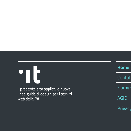
Home 
Contatt
Numeri 
AGID
Privac