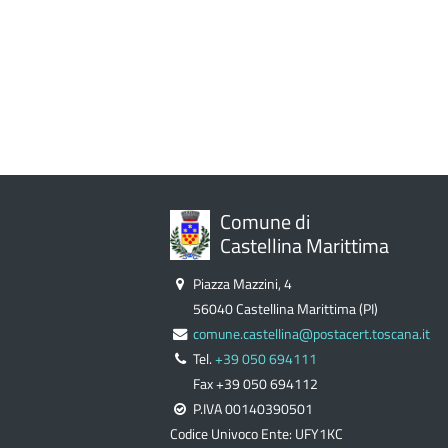
Comune di
Castellina Marittima
Piazza Mazzini, 4
56040 Castellina Marittima (PI)
comune.castellina@postacert.toscana.it
Tel.
+39 050 694111
Fax +39 050 694112
P.IVA 00140390501
Codice Univoco Ente: UFY1KC