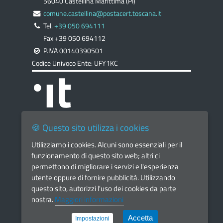
56040 Castellina Marittima (PI)
comune.castellina@postacert.toscana.it
Tel.
+39 050 694111
Fax +39 050 694112
P.IVA 00140390501
Codice Univoco Ente: UFY1KC
🍪 Questo sito utilizza i cookies
Utilizziamo i cookies. Alcuni sono essenziali per il
Home Page
funzionamento di questo sito web; altri ci
Contatti Uffici
permettono di migliorare i servizi e l'esperienza
utente oppure di fornire pubblicità. Utilizzando
Numeri Utili Territorio
questo sito, autorizzi l'uso dei cookies da parte
AGID
nostra.
Maggiori informazioni
Privacy
Accetta
Impostazioni