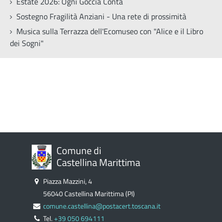
Estate 2026: Ogni Goccia Conta
Sostegno Fragilità Anziani - Una rete di prossimità
Musica sulla Terrazza dell'Ecomuseo con "Alice e il Libro
dei Sogni"
Comune di
Castellina Marittima
Piazza Mazzini, 4
56040 Castellina Marittima (PI)
comune.castellina@postacert.toscana.it
Tel.
+39 050 694111