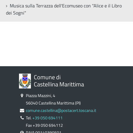
Musica sulla Terrazza dell'Ecomuseo con "Alice e il Libro
dei Sogni"
Comune di
Castellina Marittima
Piazza Mazzini, 4
56040 Castellina Marittima (PI)
comune.castellina@postacert.toscana.it
Tel.
+39 050 694111
Fax +39 050 694112
P.IVA 00140390501